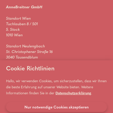
AnneBreitner GmbH
Standort Wien
Tuchlauben 8 / 501
5. Stock
1010 Wien
Standort Neulengbach
St. Christophener Straße 16
3040 Tausendblum
Cookie Richtlinien
Kontakt
Hallo, wir verwenden Cookies, um sicherzustellen, dass wir Ihnen
willkommen@annebreitner.com
+43 664 143 13 23
die beste Erfahrung auf unserer Website bieten. Weitere
Informationen finden Sie in der
Datenschutzerklärung
.
Nur notwendige Cookies akzeptieren
© 2026 AnneBreitner GmbH